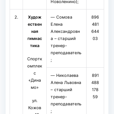
Новоленино);
2.
Худож
— Сомова
896
ествен
Елена
481
ная
Александровн
644
гимнас
а – старший
03
тика
тренер-
преподаватель
Спортк
;
омплек
с
— Николаева
891
«Дина
Алена Львовна
488
мо»
– старший
178
тренер-
59
ул.
преподаватель
Кожов
;