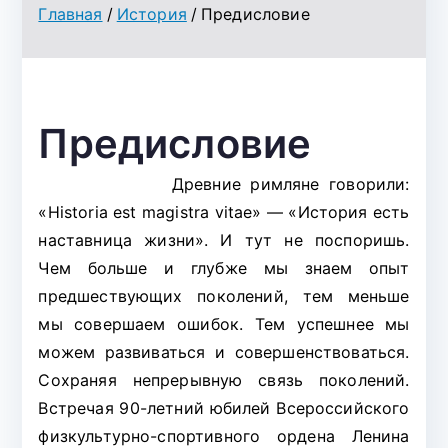
о
Главная
История
Предисловие
объед
инени
я
"Всер
Предисловие
оссий
ское
Древние римляне говорили:
физку
«Historia est magistra vitae» — «История есть
льтур
наставница жизни». И тут не поспоришь.
но-
Чем больше и глубже мы знаем опыт
спорт
предшествующих поколений, тем меньше
ивное
мы совершаем ошибок. Тем успешнее мы
общес
можем развиваться и совершенствоваться.
тво
Сохраняя непрерывную связь поколений.
"Дина
Встречая 90-летний юбилей Всероссийского
мо"
физкультурно-спортивного ордена Ленина