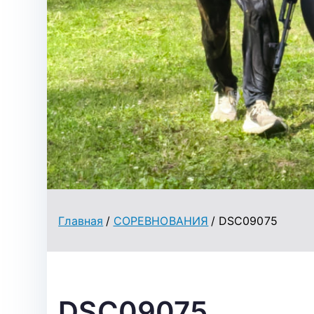
Главная
СОРЕВНОВАНИЯ
DSC09075
DSC09075