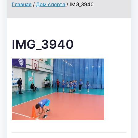
о
Главная
Дом спорта
IMG_3940
объед
инени
я
"Всер
IMG_3940
оссий
ское
физку
льтур
но-
спорт
ивное
общес
тво
"Дина
мо"